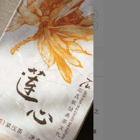
普洱茶知識
名詞釋義
沖泡與品飲
普洱茶存放與保存
茶具推薦
市場趨勢與產業動態
的
經典普洱專欄
，
最新文章
1
普洱熟茶製作工藝
列
2
普洱"春茶"漫談
香
3
【普洱茶知識分享】醒茶之
事 不可不知
請
4
【實話石說】~冬季泡茶藏
茶之要