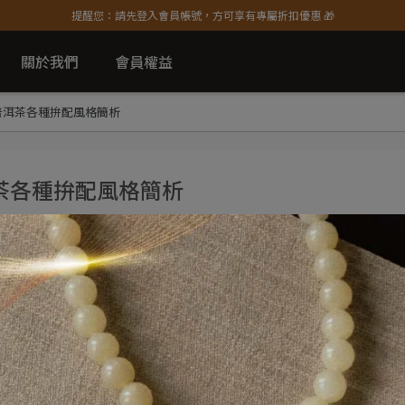
提醒您：請先登入會員帳號，方可享有專屬折扣優惠 🎁
關於我們
會員權益
普洱茶各種拚配風格簡析
茶各種拚配風格簡析
厘清了拚配的基本概念後，我們繼續分析普洱茶歷史上不同時期
】及【荒地茶】拚配而成。紅印與藍印差別在於茶菁級數與茶菁
例較高，故而有今時今日茶質厚重（相對于藍印）的結果。有趣