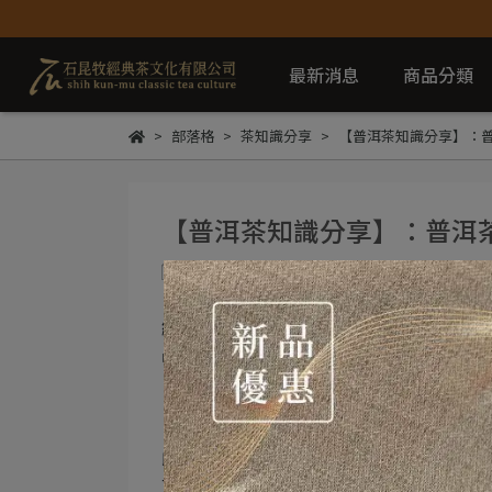
最新消息
商品分類
部落格
茶知識分享
【普洱茶知識分享】：
【普洱茶知識分享】：普洱
shihkmhc
2020-03-04
繼《關於拚配不可不知的基礎知識》一文
品的拚配特點。
《1、印級茶品拚配分析》
印級茶品以【南糯山】、【布朗山古樹茶
古樹茶與荒地茶的比例。紅印中古樹茶比