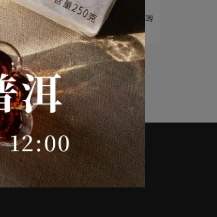
5
【普洱茶知識分享】普洱轉
化之密：緊壓度