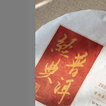
是，在製作印級茶品之時，由於茶菁的選
《2、傳統國營廠拚配分析》
下關味：以保山、臨滄茶區荒地茶拚配，尤
茶菁進行年份與季節上的拚配。
勐海味：生茶以布朗山、南糯山、巴達山
搭配少量南糯山面茶與巴達山裡茶。拚配中
《3、經典普洱系列茶品拚配分析》
石昆牧老師深明各種拚配風格之要義，其
的茶品因應不同的香氣與口感風格，為達
氣、甜度、韻深等等，以達到完美茶品的
摘自「石昆牧老師相關茶學專著」(本篇文
注明出處)