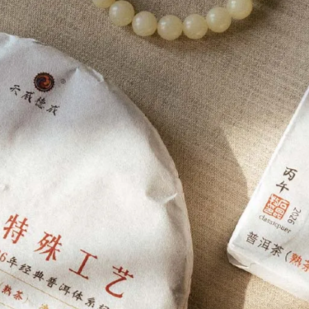
用與外觀上的差別，藍印因茶菁較為細嫩價格更高。
以保山東部與臨滄北部茶菁為主。拚配中採用時間跨度在2~3年
荒地茶與台地茶拚配。口感厚重者帶煙熏味，通常以布朗山為主
採用時間跨度在2~3年的茶菁進行年份與季節上的拚配。
創制之經典普洱體系茶品以口感飽滿，茶質厚重為要旨。不同系
致飽滿度與深度，拚配往往涵蓋多個普洱茶茶區。各取其口感、
口感與氣感之目的。
章系經典普洱團隊原創，所有圖片均系經典普洱團隊採編，轉載