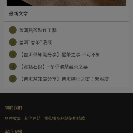
最新文章
1
普洱熟茶製作工藝
2
普洱"春茶"漫談
3
【普洱茶知識分享】醒茶之事 不可不知
4
【實話石說】~冬季泡茶藏茶之要
5
【普洱茶知識分享】普洱轉化之密：緊壓度
關於我們
品牌故事
其他連結
隱私權及網站使用條款
客戶服務