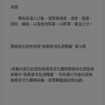
茶質
專指茶湯入口後，湯質飽滿度、滑度、甜度、
回甘、韻底，以及耐泡程度。以厚薄、重淡之分。
節錄自石昆牧老師"經典普洱名詞釋義" 第78頁
(本篇內容乃石昆牧經典茶文化團隊節錄自石昆牧老
師著作"經典普洱名詞釋義"，所有圖片均係石昆牧
經典茶文化團隊採編，若需轉載請註明出處)