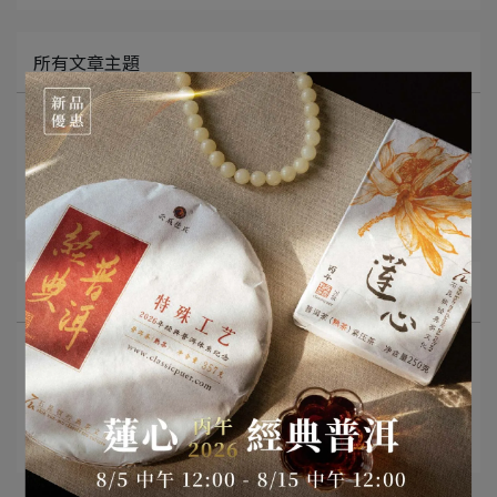
所有文章主題
最新消息
茶知識分享
影音分享
文章分類
普洱茶知識
名詞釋義
沖泡與品飲
普洱茶存放與保存
茶具推薦
市場趨勢與產業動態
經典普洱專欄