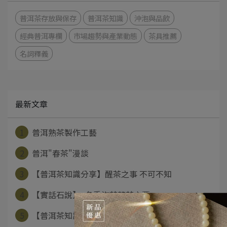
普洱茶存放與保存
普洱茶知識
沖泡與品飲
經典普洱專欄
市場趨勢與產業動態
茶具推薦
名詞釋義
最新文章
1
普洱熟茶製作工藝
2
普洱"春茶"漫談
3
【普洱茶知識分享】醒茶之事 不可不知
4
【實話石說】~冬季泡茶藏茶之要
5
【普洱茶知識分享】普洱轉化之密：緊壓度