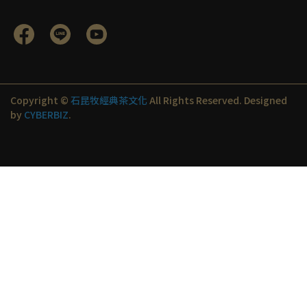
Copyright ©
石昆牧經典茶文化
All Rights Reserved.
Designed
by
CYBERBIZ
.