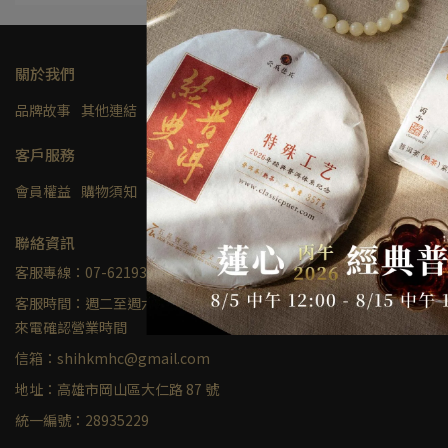
關於我們
品牌故事
其他連結
隱私權及網站使用條款
客戶服務
會員權益
購物須知
聯絡我們
聯絡資訊
客服專線：07-6219324
客服時間：週二至週六 10:30-17:30；不定期店休，蒞臨前請先
來電確認營業時間
信箱：shihkmhc@gmail.com
地址：高雄市岡山區大仁路 87 號
統一編號：28935229