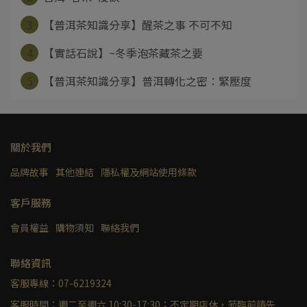
3
【普洱茶知識分享】醒茶之事 不可不知
4
【實話石說】~冬季泡茶藏茶之要
5
【普洱茶知識分享】普洱轉化之密：緊壓度
關於我們
品牌故事
其他連結
隱私權及網站使用條款
客戶服務
會員權益
購物須知
聯絡我們
聯絡資訊
客服專線：07-6219324
客服時間：週二至週六 10:30-17:30；不定期店休，蒞臨前請先