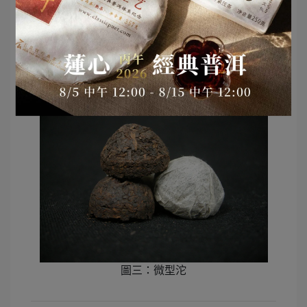
沱茶」。
1989–1997 年
：昆明茶廠開發出旅遊微型沱茶。下
關茶廠於 1997 年生產 3g 微型小普洱沱茶，主要出
口日本。
圖三：微型沱