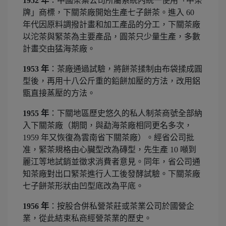
1952 年
：中國茶葉公司所屬系統內統一使用「中茶
牌」商標，下關茶廠開始生產七子餅茶。進入 60
年代因原料調撥計畫和加工產品的分工，下關茶廠
以沱茶與緊茶為主要產品，圓茶只少量生產，多數
計畫交由猛海茶廠。
1953 年
：茶廠通過試驗，將餅茶揉制由布袋揉成圓
型後，再用十八公斤重的鉛餅加壓的方法，改用鋁
甑直接蒸壓的方法。
1955 年
：下關地區歷史悠久的私人制茶商號全部納
入下關茶廠（期間，與勐海茶廠相同更名多次，
1959 年又恢復為雲南省下關茶廠）。經省公司批
准，緊茶規格由心臟型改為磚型，先生產 10 噸到
麗江等地試銷並徵求消費者意見。同年，省公司通
知茶廠對出口緊茶進行人工後發酵試驗。下關茶廠
七子餅茶形狀由凹型底改為平底。
1956 年
：按股合併私營茶莊或茶業公司於國營企
業，從此結束私商經營茶業的歷史。