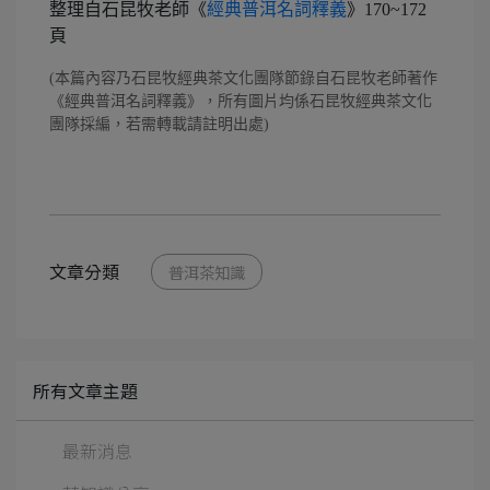
整理自石昆牧老師《
經典普洱名詞釋義
》170~172
頁
(本篇內容乃石昆牧經典茶文化團隊節錄自石昆牧老師著作
《經典普洱名詞釋義》，所有圖片均係石昆牧經典茶文化
團隊採編，若需轉載請註明出處)
文章分類
普洱茶知識
所有文章主題
最新消息