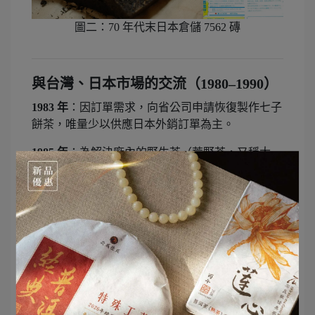
圖二：70 年代末日本倉儲 7562 磚
與台灣、日本市場的交流（1980–1990）
1983 年
：因訂單需求，向省公司申請恢復製作七子
餅茶，唯量少以供應日本外銷訂單為主。
1985 年
：為解決廠內的野生茶（荒野茶，又稱大
樹、古樹茶）出路問題，經抽樣送商業部杭州茶葉
加工研究所鑒測，結果確認屬茶科植物，可飲用。
1986 年
：班禪參觀下關茶廠，希望恢復心臟型緊茶
的生產，並當場訂購 500 擔，由下關茶廠加工後運
交青海省政協；而當時亦在省內邊銷茶區銷售一部
分，但數量不多。
1988 年
：臺灣茶藝界一行十四人到下關茶廠參觀。
同年，為解決中檔原料過多，開始試製加工「丙級