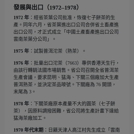
發展與出口（1972–1978）
1972 年
：經省茶葉公司批准，恢復七子餅茶的生
產。同年六月，省茶葉進出口公司合併省土畜產進
出口公司，才正式成立「中國土產畜產進出口公司
雲南茶葉分公司」。
1975 年
：試製普洱沱茶（熟茶）。
1976 年
：批量出口沱茶（7663）專供香港天生行，
由該行轉銷法國市場銷售。省公司召開全省普洱茶
生產會議，要求昆明、猛海、下關三個廠加大生產
普洱熟茶，並決定茶品嘜號。下關廠為 76 開頭，
末尾為 3。
1978 年
：下關茶廠原本產量不大的圓茶（七子餅
茶），因原料調撥困難，省公司將生產計畫下達給
猛海茶廠加工。
1970 年代末期
：日籍天津人高江村先生成立「雲南