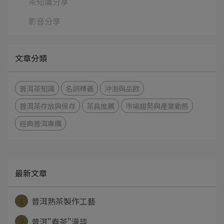
茶知識分享
影音分享
文章分類
普洱茶知識
名詞釋義
沖泡與品飲
普洱茶存放與保存
茶具推薦
市場趨勢與產業動態
經典普洱專欄
最新文章
1
普洱熟茶製作工藝
2
普洱"春茶"漫談