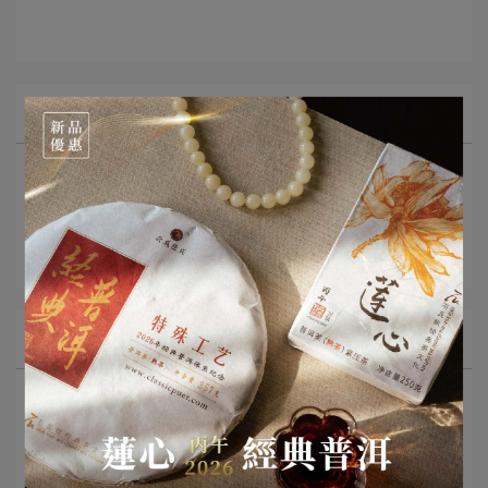
所有文章主題
最新消息
茶知識分享
影音分享
文章分類
普洱茶知識
名詞釋義
沖泡與品飲
普洱茶存放與保存
茶具推薦
市場趨勢與產業動態
經典普洱專欄