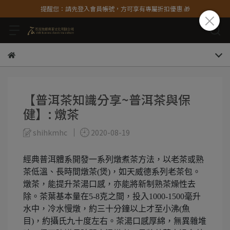
提醒您：請先登入會員帳號，方可享有專屬折扣優惠 🎁
【普洱茶知識分享~普洱茶與保
健】: 燉茶
shihkmhc
2020-08-19
經典普洱體系開發一系列燉煮茶方法，以老茶或熟
茶低溫、長時間燉茶(煲)，如天威德系列老茶包。
燉茶，能提升茶湯口感，亦能將新制熟茶燥性去
除。茶葉基本量在5-8克之間，投入1000-1500毫升
水中，冷水慢燉，約三十分鐘以上才至小沸(魚
目)，約攝氏九十度左右。茶湯口感厚綿，無異雜堆