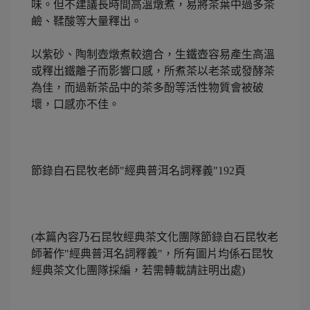
味。但不建議長時間高溫燉煮，易將茶葉中過多茶
鹼、鞣酸等大量釋出。
以紫砂、陶制壺燉煮較適合，生鐵壺容易產生高溫
或釋出鐵離子而影響口感，所煮茶以老茶或發酵茶
為佳，而過新茶品中的茶多酚等活性物質會被破
壞，口感亦不佳。
節錄自石昆牧老師"經典普洱名詞釋義"192頁
(本篇內容乃石昆牧經典茶文化團隊節錄自石昆牧老
師著作"經典普洱名詞釋義"，所有圖片均係石昆牧
經典茶文化團隊採編，若需轉載請註明出處)