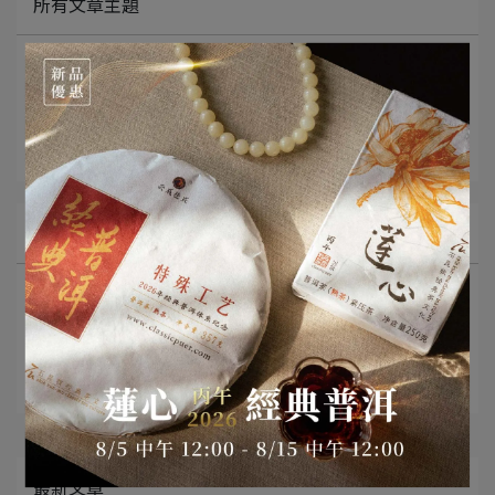
所有文章主題
最新消息
茶知識分享
影音分享
文章分類
普洱茶知識
名詞釋義
沖泡與品飲
普洱茶存放與保存
茶具推薦
市場趨勢與產業動態
經典普洱專欄
最新文章