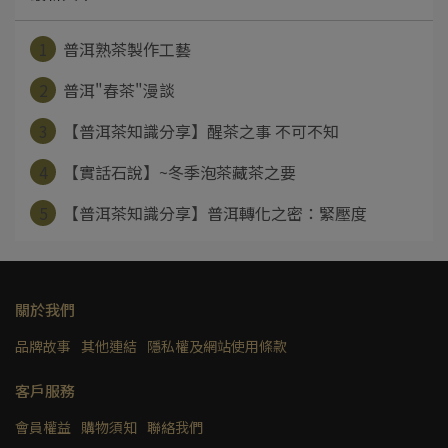
1
普洱熟茶製作工藝
2
普洱"春茶"漫談
3
【普洱茶知識分享】醒茶之事 不可不知
4
【實話石說】~冬季泡茶藏茶之要
5
【普洱茶知識分享】普洱轉化之密：緊壓度
關於我們
品牌故事
其他連結
隱私權及網站使用條款
客戶服務
會員權益
購物須知
聯絡我們