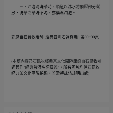
三、沖泡清洗茶時，順道以沸水將緊壓部分鬆
散，洗茶之茶湯不喝，亦稱溫潤泡。
節錄自石昆牧老師"經典普洱名詞釋義" 第89~90頁
(本篇內容乃石昆牧經典茶文化團隊節錄自石昆牧老
師著作"經典普洱名詞釋義"，所有圖片均係石昆牧
經典茶文化團隊採編，若需轉載請註明出處)