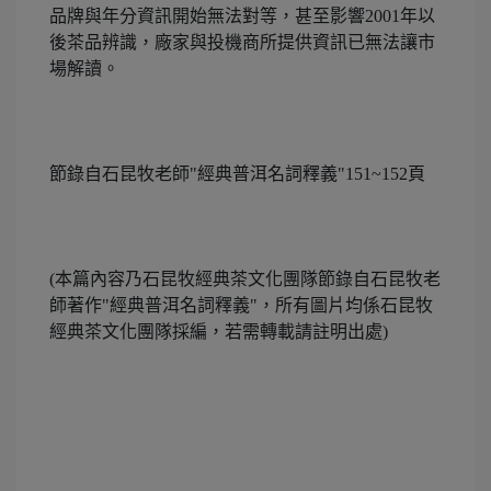
品牌與年分資訊開始無法對等，甚至影響2001年以
後茶品辨識，廠家與投機商所提供資訊已無法讓市
場解讀。
節錄自石昆牧老師"經典普洱名詞釋義"151~152頁
(本篇內容乃石昆牧經典茶文化團隊節錄自石昆牧老
師著作"經典普洱名詞釋義"，所有圖片均係石昆牧
經典茶文化團隊採編，若需轉載請註明出處)