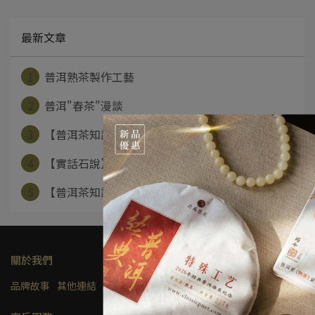
最新文章
1
普洱熟茶製作工藝
2
普洱"春茶"漫談
3
【普洱茶知識分享】醒茶之事 不可不知
4
【實話石說】~冬季泡茶藏茶之要
5
【普洱茶知識分享】普洱轉化之密：緊壓度
關於我們
品牌故事
其他連結
隱私權及網站使用條款