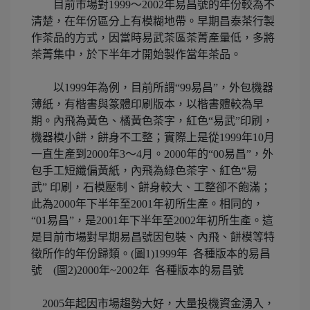
目前市場對1999～2002年易昌號的年份較為不
清楚，在年份區分上有模糊地帶。早期昌泰茶行製
作茶品的方式，因當時易武茶區茶菁產量低，多將
茶菁集中，於下半年才開始製作當年茶品。
以1999年為例，目前所謂“99易昌”，外包機器
薄紙，有楷書與篆體印刷版本，以楷書體較為早
期。內飛為黃色、橘黃色茶字，紅色“易武”印刷，
機器模小餅，餅身不工整；實際上是從1999年10月
一直生產到2000年3～4月。2000年的“00易昌”，外
包手工短纖偏黃紙，內飛為綠色茶字、紅色“易
武” 印刷，石模壓制、餅身較大、工整卻不飽滿；
此為2000年下半年至2001年初所生產。相同的，
“01易昌”，是2001年下半年至2002年初所生產。這
是目前市場對早期易昌號因包裝、內飛、餅模等特
徵所作的年份歸類。(圖1)1999年 各種版本的易昌
號 (圖2)2000年~2002年 各種版本的易昌號
2005年起因市場趨勢大好，大量投機資金湧入，