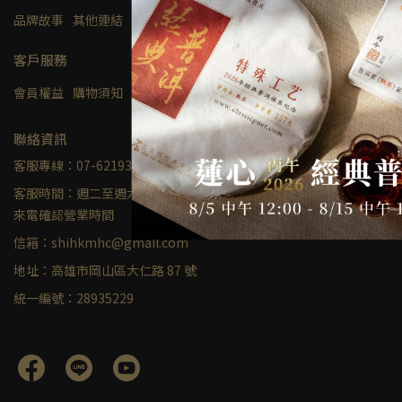
品牌故事
其他連結
隱私權及網站使用條款
客戶服務
會員權益
購物須知
聯絡我們
聯絡資訊
客服專線：07-6219324
客服時間：週二至週六 10:30-17:30；不定期店休，蒞臨前請先
來電確認營業時間
信箱：shihkmhc@gmail.com
地址：高雄市岡山區大仁路 87 號
統一編號：28935229