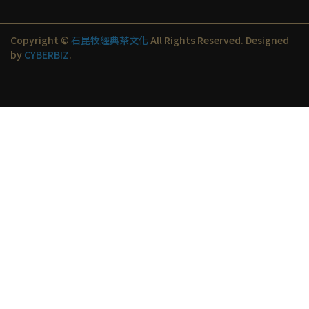
Copyright ©
石昆牧經典茶文化
All Rights Reserved.
Designed
by
CYBERBIZ
.