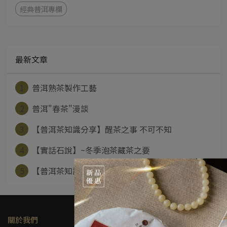
經典普洱專欄
最新文章
1
普洱熟茶製作工藝
2
普洱"春茶"漫談
3
【普洱茶知識分享】醒茶之事 不可不知
4
【實話石說】~冬季泡茶藏茶之要
5
【普洱茶知識分享】普洱轉化之密：緊壓度
關於我們