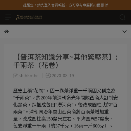
提醒您：請先登入會員帳號，方可享有專屬折扣優惠 🎁
【普洱茶知識分享~其他緊壓茶】:
千兩茶（花卷）
shihkmhc
2020-08-19
歷史上稱“花卷”，因一卷茶淨重一千兩固又稱之為
“千兩茶”。約200年前清朝道光年間陝西商人訂制安
化黑茶，踩捆成包曰“灃河茶”，後改成圓柱狀的“百
兩茶”。清朝同治年間山西茶商將百兩茶增加重
量，改成圓柱高150釐米左右、平均圓周57釐米、
每支淨重一千兩（約37千克，16兩一斤600克）。