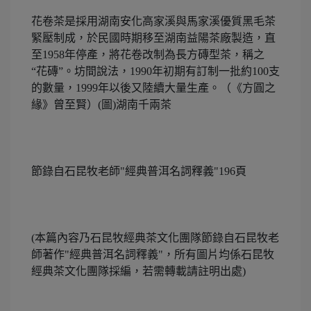
花卷茶是採用湖南安化高家溪與馬家溪優質黑毛茶
緊壓制成，於民國時期移至湖南益陽茶廠製造，直
至1958年停產，將花卷改制為長方磚型茶，稱之
“花磚”。坊間說法，1990年初期有訂制一批約100支
的數量，1999年以後又陸續大量生產。（《方圓之
緣》曾至賢）(圖)湖南千兩茶
節錄自石昆牧老師"經典普洱名詞釋義"196頁
(本篇內容乃石昆牧經典茶文化團隊節錄自石昆牧老
師著作"經典普洱名詞釋義"，所有圖片均係石昆牧
經典茶文化團隊採編，若需轉載請註明出處)