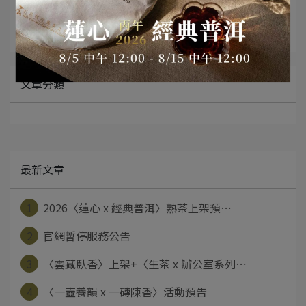
茶知識分享
影音分享
文章分類
最新文章
1
2026〈蓮心 x 經典普洱〉熟茶上架預⋯
2
官網暫停服務公告
3
〈雲藏臥香〉上架+〈生茶 x 辦公室系列⋯
4
〈一壺養韻 x 一磚陳香〉活動預告