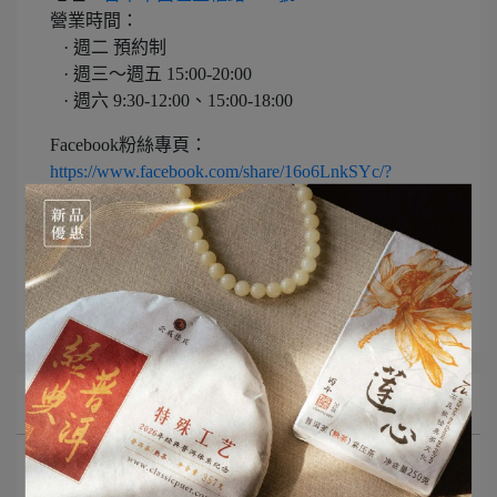
營業時間：
· 週二 預約制
· 週三～週五 15:00-20:00
· 週六 9:30-12:00、15:00-18:00
Facebook粉絲專頁：
https://www.facebook.com/share/16o6LnkSYc/?
mibextid=wwXIfr
Line ID: ts9887
所有文章主題
最新消息