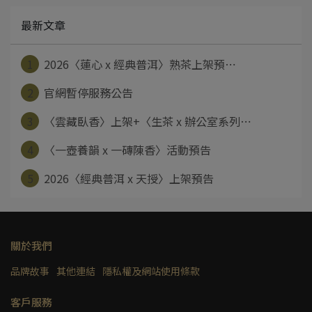
最新文章
1
2026〈蓮心 x 經典普洱〉熟茶上架預⋯
2
官網暫停服務公告
3
〈雲藏臥香〉上架+〈生茶 x 辦公室系列⋯
4
〈一壺養韻 x 一磚陳香〉活動預告
5
2026〈經典普洱 x 天授〉上架預告
關於我們
品牌故事
其他連結
隱私權及網站使用條款
客戶服務