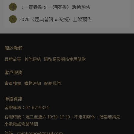
4
〈一壺養韻 x 一磚陳香〉活動預告
5
2026〈經典普洱 x 天授〉上架預告
關於我們
品牌故事
其他連結
隱私權及網站使用條款
客戶服務
會員權益
購物須知
聯絡我們
聯絡資訊
客服專線：07-6219324
客服時間：週二至週六 10:30-17:30；不定期店休，蒞臨前請先
來電確認營業時間
信箱：shihkmhc@gmail.com