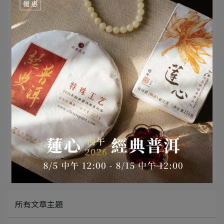
* 內 容 物：2021年雲集普洱生茶3餅+2021年蓮心古
樹生茶3餅+圓餅盒x6
* 優惠期間 : 4/28 中午12:00~5/5 中午12:00 (套組售
完即止)
* * 凡於5/1日(含)前完成下單並付款,隨貨再贈送加
贈:
1. 2021年天下雲茶生茶茶樣8g
2. 2021年經典普洱古樹生茶茶樣8g
所有文章主題