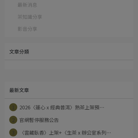
最新消息
茶知識分享
影音分享
文章分類
最新文章
1
2026〈蓮心 x 經典普洱〉熟茶上架預⋯
2
官網暫停服務公告
3
〈雲藏臥香〉上架+〈生茶 x 辦公室系列⋯