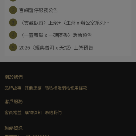
2
官網暫停服務公告
3
〈雲藏臥香〉上架+〈生茶 x 辦公室系列⋯
4
〈一壺養韻 x 一磚陳香〉活動預告
5
2026〈經典普洱 x 天授〉上架預告
關於我們
品牌故事
其他連結
隱私權及網站使用條款
客戶服務
會員權益
購物須知
聯絡我們
聯絡資訊