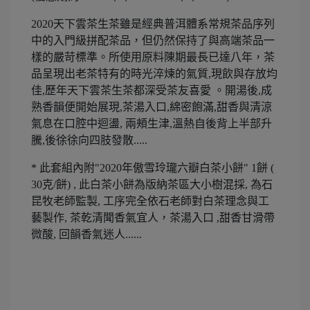
2020天下雲茶生茶雖是經典普洱體系常規茶品序列
中的入門級拼配茶品，但仍然保持了與高端茶品一
樣的嚴苛標準。所使用原料陳期最長已達八年，茶
品呈現出老茶特有的時光淬煉的氣質,現飲與存放均
佳,歷年天下雲茶生茶都深受茶友喜愛 。開湯後,成
熟香韻便開始展現,茶湯入口,綿密飽滿,甜香與清涼
氣息在口腔中迴盪, 兩頰生津,溫熱自後背上半部升
騰,後徐徐向四肢發散.....
* 此套組內附"2020年傲雪玲瓏六瓣白茶小餅" 1餅 (
30克/餅) , 此白茶小餅為版納茶區大小樹混採, 為石
昆牧老師監製, 工序完全依石老師對白茶理念與工
藝製作, 茶乾清聞香氣宜人，茶湯入口 ,甜香甘滑帶
微酸, 回韻香氣迷人......