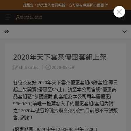
提醒您：請先登入會員帳號，方可享有專屬折扣優惠 🎁
2020年天下雲茶優惠套組上架
shihkmhc
2020-08-29
各位茶友好,2020年天下雲茶優惠套組(8餅套組)即日
起上架開賣(優惠至9/5止) , 請至本公司官網"優惠商
品套組區"參觀選購,此套組為本公司周年慶優惠(
9/6~9/30 )前唯一推薦您入手的優惠套組(套組內附
之" 2020年傲雪玲瓏六瓣白茶小餅",目前恕不單餅販
售, 謝謝 !
(優惠期間 : 8/29 中午12:00~9/5中午12:00 )