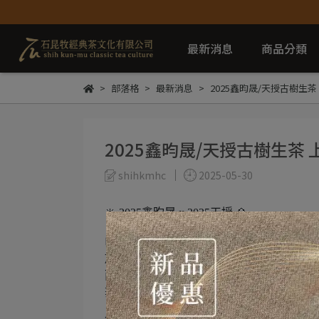
最新消息
商品分類
部落格
最新消息
2025鑫昀晟/天授古樹生茶
2025鑫昀晟/天授古樹生茶
shihkmhc
2025-05-30
🔆 2025鑫昀晟 x 2025天授 💠
山來
放／開一切感官
而不做念想
棄一切欲意／不做想妄