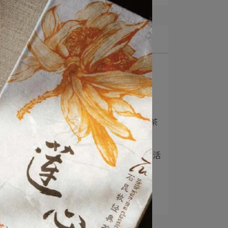
最新文章
1
2026〈蓮心 x 經典普洱〉
熟茶上架預⋯
2
官網暫停服務公告
3
〈雲藏臥香〉上架+〈生茶
x 辦公室系列⋯
4
〈一壺養韻 x 一磚陳香〉活
動預告
5
2026〈經典普洱 x 天授〉
上架預告