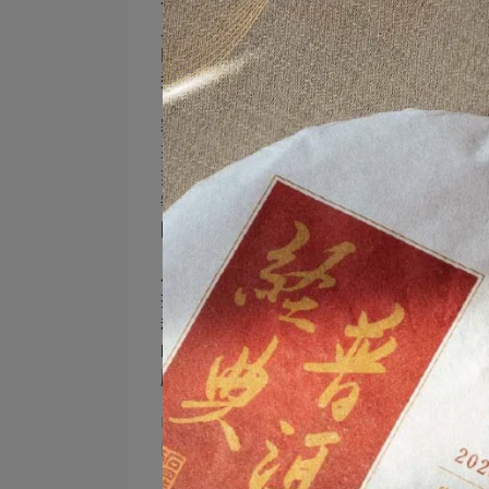
行雨
允許煙緲幽生
幽生於骨節／垂瓣透明
透明流光／穿脊／花脈攀生
霧游
盪行之間／連綿成片
刻予水紋護符
號令為之神
隱／沒於骨肋之間
月巡
擺尾／識遊
稜骨垂星
吐一息清雲／呼一方谷夜
胸骨盤巒巔
山來／山來
由雨霧夜行