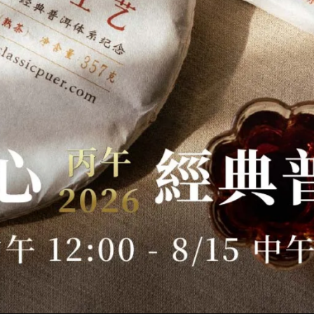
，即依所訂購之套組內容贈送2000千禧易武／2006有機木／2023