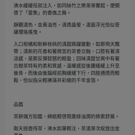
沸水緩緩低就注入，如同絲竹之樂漸漸響起，便開
啓了「雲集」的香逸之舞。
靜觀湯色，金黃油亮，清透晶瑩，湯面浮光恰似菩
薩瓔珞搖曳。
入口柑橘和新鮮核桃的清甜跳躍靈動，如那飛天飄
帶；清新的花香和著微苦的茶香交融，口腔有著清
涼感，是那反彈琵琶的輕盈；回味清甜甘爽中有著
古樹茶特有的柔和質感，溫暖感從後腰緩緩上升至
後背，而後由後腦經前胸緩緩下行，四肢通透而輕
鬆，恰似指尖輕拂藻井彩繪的千年金箔。
品鑑
茶餅端方如鑑，綿紙輕啓間墨綠油潤的條索舒展。
取天授壺侍茶，沸水如筆輕注，茶湯漸次綻放出金