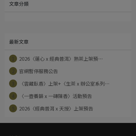
文章分類
最新文章
1
2026〈蓮心 x 經典普洱〉熟茶上架預⋯
2
官網暫停服務公告
3
〈雲藏臥香〉上架+〈生茶 x 辦公室系列⋯
4
〈一壺養韻 x 一磚陳香〉活動預告
5
2026〈經典普洱 x 天授〉上架預告