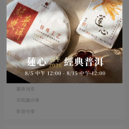
＊活動結束：04 / 16（三）中午12:00
＊04 / 11（五）前〔套組〕訂單完成付款，即依所
訂購之套組內容贈送2025天下雲茶生茶樣8克 或
2025蓮心生茶樣。
所有文章主題
最新消息
茶知識分享
影音分享