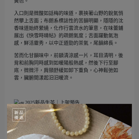
黃色。
入口則是微酸如話梅的味道，裹挾著山野的銳氣悄
然攀上舌面；布朗系標誌性的苦韻明顯，隱隱的沈
香味道始終縈繞，化作行雲流水的筆意，在味蕾鋪
展出《快雪時晴帖》的疏朗氣度；舌面躍動氣泡
感，鮮活靈秀，以中正遒勁的茶氣，尾韻綿長。
苦而化甘韻味中，前額清涼感一片，耳目清明，後
背和前胸同時感到如暖陽般熱感，然後下行至腳
底，微微汗，肩頸舒緩如卸下重負，心神鬆弛如
雲，臟腑間漾起汩汩暖流。
2025新品生茶｜上架預告
限時優惠活動．組合方案與茶樣贈送
＊活動時間：04 / 09（三）中午12:00