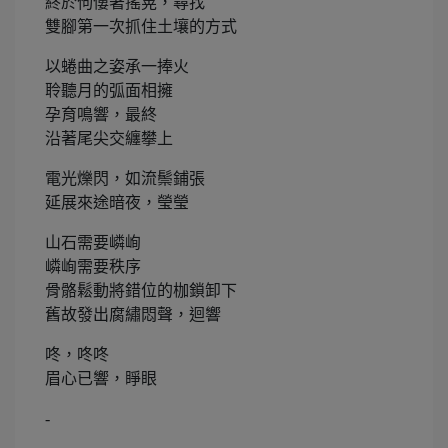
終於佝僂著搖晃，尋找
雙腳第一次抓住土壤的方式
以蜷曲之姿承一捧火
聆聽月的弧面相擁
孕育鳴響，最終
沿著尾尖交纏攀上
電光爍閃，如流鬃鋪張
延展來途暗夜，瑩瑩
山石需要嶙峋
嶙峋需要秩序
骨骼鬆動將錯位的枷鎖卸下
舊故發出腐繡悶聲，迴響
咚，咚咚
眉心已響，睜眼
-