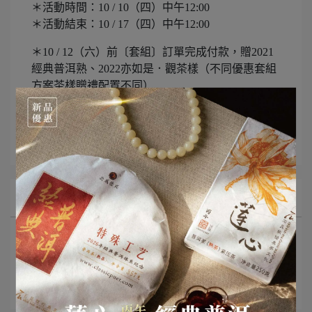
＊活動時間：10 / 10（四）中午12:00
＊活動結束：10 / 17（四）中午12:00
＊10 / 12（六）前〔套組〕訂單完成付款，贈2021
經典普洱熟、2022亦如是．觀茶樣（不同優惠套組
方案茶樣贈禮配置不同）
所有文章主題
最新消息
茶知識分享
影音分享