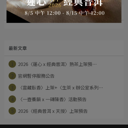
文章分類
最新文章
1
2026〈蓮心 x 經典普洱〉熟茶上架預⋯
2
官網暫停服務公告
3
〈雲藏臥香〉上架+〈生茶 x 辦公室系列⋯
4
〈一壺養韻 x 一磚陳香〉活動預告
5
2026〈經典普洱 x 天授〉上架預告