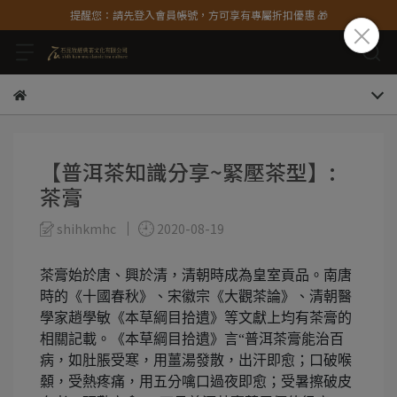
提醒您：請先登入會員帳號，方可享有專屬折扣優惠 🎁
【普洱茶知識分享~緊壓茶型】:
茶膏
shihkmhc
2020-08-19
茶膏始於唐、興於清，清朝時成為皇室貢品。南唐
時的《十國春秋》、宋徽宗《大觀茶論》、清朝醫
學家趙學敏《本草綱目拾遺》等文獻上均有茶膏的
相關記載。《本草綱目拾遺》言“普洱茶膏能治百
病，如肚脹受寒，用薑湯發散，出汗即愈；口破喉
顙，受熱疼痛，用五分噙口過夜即愈；受暑擦破皮