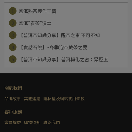
1
普洱熟茶製作工藝
2
普洱"春茶"漫談
3
【普洱茶知識分享】醒茶之事 不可不知
4
【實話石說】~冬季泡茶藏茶之要
5
【普洱茶知識分享】普洱轉化之密：緊壓度
關於我們
品牌故事
其他連結
隱私權及網站使用條款
客戶服務
會員權益
購物須知
聯絡我們