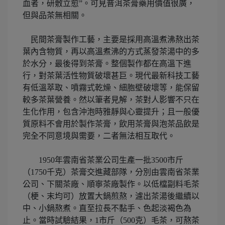
血者，研敷立愈”。可見普洱茶膏藥用價值很廣，
但與品茶無相關。
民間茶膏製作工藝，主要是採用高溫煮沸熬出茶
葉內含物質，再以高溫煮沸的方式蒸發茶湯中的多
於水分，最後得到茶膏。整個製作都在高溫下進
行，對茶葉活性物質破壞甚巨。現代最新科技工藝
有低溫萃取、噴霧式乾燥、細胞壁破壞等，能保留
較多茶葉營養。然以筆者見解，茶對人影響不只在
生化作用，包含沖泡時雅靜與心靈提升；且一般優
質原料不會用於製作茶膏，飲用茶膏與泡茶品飲是
完全不同意境與需要，二者無法相互取代。
1950年雲南省茶業公司生產一批3500市斤
（1750千克）茶膏交進藏部隊，分別由雲南省茶業
公司、下關茶廠、順寧茶廠製作。以低檔副料毛茶
（梗、末均可）放置大鍋煎熬，濾出茶湯後繼續以
中、小鍋熬煮。直至拉長不黏手、色起淡褐色為
止。當時試驗結果，1市斤（500克）毛茶，可熬茶