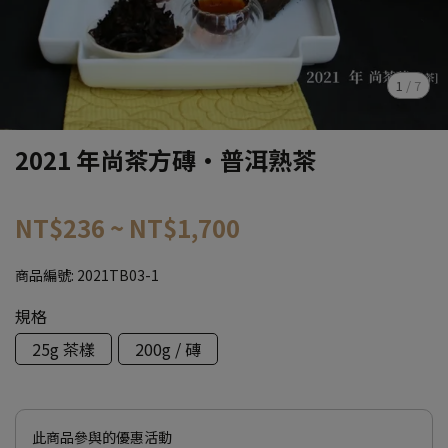
1
/
7
2021 年尚茶方磚·普洱熟茶
NT$236
~
NT$1,700
商品編號:
2021TB03-1
規格
25g 茶樣
200g / 磚
此商品參與的優惠活動