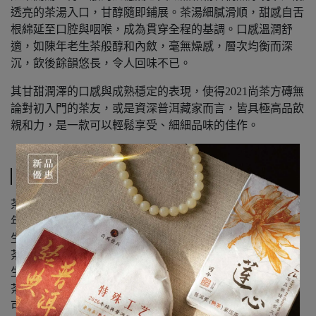
透亮的茶湯入口，甘醇隨即鋪展。茶湯細膩滑順，甜感自舌
根綿延至口腔與咽喉，成為貫穿全程的基調。口感溫潤舒
適，如陳年老生茶般醇和內斂，毫無燥感，層次均衡而深
沉，飲後餘韻悠長，令人回味不已。
其甘甜潤澤的口感與成熟穩定的表現，使得2021尚茶方磚無
論對初入門的茶友，或是資深普洱藏家而言，皆具極高品飲
親和力，是一款可以輕鬆享受、細細品味的佳作。
規格說明
茶品名稱：尚茶方磚 普洱熟茶
年份：2021 年
生熟：熟茶
茶種：雲南大葉茶
生長型態：生態茶拚古樹茶
茶區：版納茶區
可選規格：