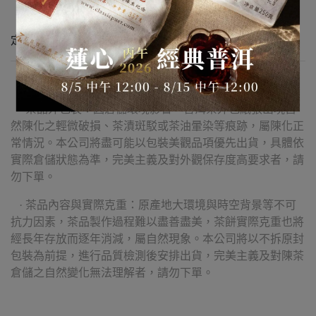
· 25g 茶樣
· 200g / 磚（附圓餅盒*1）
定製出品：石昆牧經典茶文化
【購買須知】
· 茶品外包裝：因倉儲環境影響，普洱茶外包紙張出現自
然陳化之輕微破損、茶漬斑駁或茶油暈染等痕跡，屬陳化正
常情況。本公司將盡可能以包裝美觀品項優先出貨，具體依
實際倉儲狀態為準，完美主義及對外觀保存度高要求者，請
勿下單。
· 茶品內容與實際克重：原產地大環境與時空背景等不可
抗力因素，茶品製作過程難以盡善盡美，茶餅實際克重也將
經長年存放而逐年消減，屬自然現象。本公司將以不拆原封
包裝為前提，進行品質檢測後安排出貨，完美主義及對陳茶
倉儲之自然變化無法理解者，請勿下單。