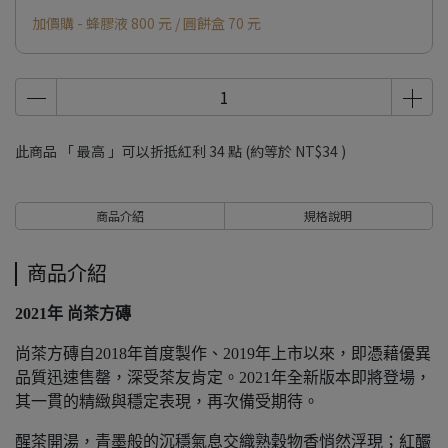
加價購 - 蜂膠液 800 元 / 圓餅盒 70 元
此商品 「 最高 」可以折抵紅利
34
點 (約等於
NT$34
)
商品介紹
規格說明
商品介紹
2021年 尚茶方磚
尚茶方磚自2018年首度製作、2019年上市以來，即憑藉優異
品質迅速售罄，深受茶友肯定。2021年全新版本即將登場，
其一貫的精緻與穩定表現，再次備受期待。
醒茶開湯，青墨般的沉穩氣息交織熟穀物香悄然浮現；紅釅