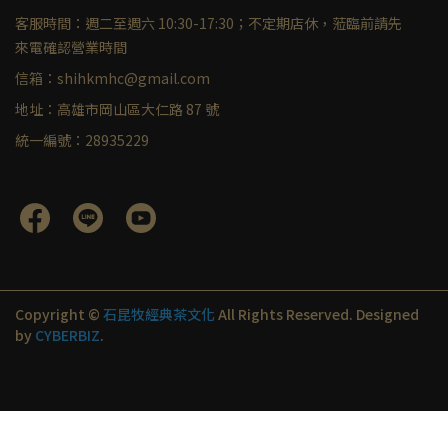
客服時間：週二至週六 10:30-17:30；不定期店休，蒞臨前請先
來電確認營業時間
信箱：shihkmhc@gmail.com
地址：高雄市岡山區大仁路 87 號
統一編號：28935229
Copyright ©
石昆牧經典茶文化
All Rights Reserved.
Designed
by
CYBERBIZ
.