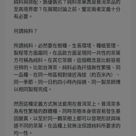
純料與拼配，孰優孰劣？純料茶果真是普洱茶品的
至高境界麼？在展開討論之前，釐定兩者定義十分
有必要。
何謂純料？
所謂純料，必然要在樹種、生長環境、種植管理、
製程等方面趨同，在品飲方面呈現同一共性的茶葉
方可稱為純料。在其它茶類，這個概念是比較容易
分辨的。比如台灣茶，純料必為扦插無性繁殖、同
一品種、在同一地區相對接近海拔（約百米內）、
同一季節、同一日約四小時內採摘、同一製茶師傅
以相同製程完成。
然而這種定義方式無法套用在普洱茶上。普洱茶多
為有性繁殖的群體種，同時茶樹本身很容易發生基
因變異，以至於同一顆茶樹上都可以發現形狀與味
道不同的茶葉。在品種上就無法保證純料所要求的
均一性。