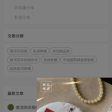
茶知識分享
影音分享
文章分類
普洱茶知識
名詞釋義
沖泡與品飲
普洱茶存放與保存
茶具推薦
市場趨勢與產業動態
經典普洱專欄
最新文章
1
普洱熟茶製作工藝