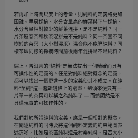
若再加上時間尺度上的考量，則純料的定義將更加
困難。早晨採摘、水分含量高的鮮葉與下午採摘、
水分含量相對較少的鮮葉混拼，是不是純料？同一
片茶區春茶和秋茶混拼是不是純料？同一茶園不同
樹齡的茶葉（大小樹混采）混合能不能算純料？同
樣茶區同樣的採摘時間前後兩年混拼是不是純料？
綜上，普洱茶的“純料”是無法提出一個精確而具有
可操作性的定義的。任意對純料絕對概念的定義，
都可以找出一個更進一步的定義使其不成立。在純
料“至純”這一邏輯鏈條上的窮盡，到頭來便只有一
片單一的茶葉可以稱之為純料了 — 而這顯然是不
具備現實的可操作性的。
我們對於所謂純料的定義，應是一個相對的概念，
在闡述純料的同時要將這個純料定義的約束範圍表
述清晰，比如是茶區純料還是村寨純料、是否大小