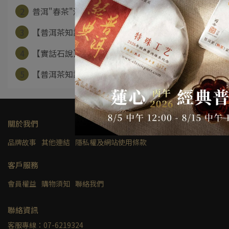
2
普洱"春茶"漫談
3
【普洱茶知識分享】醒茶之事 不可不知
4
【實話石說】~冬季泡茶藏茶之要
5
【普洱茶知識分享】普洱轉化之密：緊壓度
關於我們
品牌故事
其他連結
隱私權及網站使用條款
客戶服務
會員權益
購物須知
聯絡我們
聯絡資訊
客服專線：07-6219324