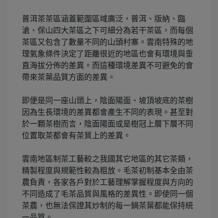
普洱茶茶區涵蓋範圍區域廣泛，普洱、版納、臨
滄、保山四大茶區之下可細分為若干茶區，而每個
茶區又包含了數量不同的山頭村寨。雲南特殊的地
理氣象條件決定了距離很近的地區也會有環境與垂
直海拔分佈的差異。而這種環境差異不可避免的會
帶來茶葉品質方面的差異。
即便是同一座山頭上，陰面陽面、坡頂坡底的茶樹
因為生長環境的差異都會產生不同的表現。甚至對
於一顆茶樹而言，陰面陽面或是樹冠上層下層不同
位置取茶都會有茶質上的差異。
雲南地區制茶工藝較之我國其它地區的其它茶類，
精製程度與規範性較為粗放。毛茶初制基本全由茶
農負責，各家各戶對於工藝理解掌握程度與方向的
不同造成了毛茶品質與風格的差異性。即使同一個
茶農，也無法保證其炒制的每一鍋茶葉都能保持統
一品質。