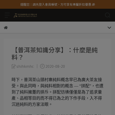
提醒您：請先登入會員帳號，方可享有專屬折扣優惠 🎁
【普洱茶知識分享】：什麼是純
料？
shihkmhc
2020-08-20
時下，普洱茶山頭村寨純料概念早已為廣大茶友接
受。與此同時，與純料相對的概念 — “拼配”，也遭
到了純料擁躉的排斥。拼配彷彿僅僅是為了追求量
產、品相等目的而不得已為之的下作手段，入不得
沉迷純料的方家法眼。