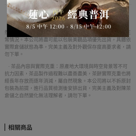
【購買須知】
· 茶品外包裝：因倉儲環境影響，普洱茶外包紙張出現自
然陳化之輕微破損、茶漬斑駁或茶油暈染等痕跡，屬陳化正
常情況。本公司將盡可能以包裝美觀品項優先出貨，具體依
實際倉儲狀態為準，完美主義及對外觀保存度高要求者，請
勿下單。
· 茶品內容與實際克重：原產地大環境與時空背景等不可
抗力因素，茶品製作過程難以盡善盡美，茶餅實際克重也將
經長年存放而逐年消減，屬自然現象。本公司將以不拆原封
包裝為前提，進行品質檢測後安排出貨，完美主義及對陳茶
倉儲之自然變化無法理解者，請勿下單。
相關商品