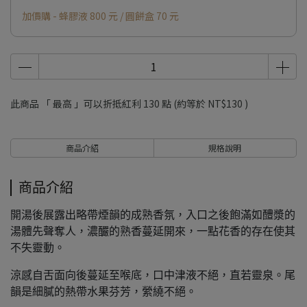
加價購 - 蜂膠液 800 元 / 圓餅盒 70 元
此商品 「 最高 」可以折抵紅利
130
點 (約等於
NT$130
)
商品介紹
規格說明
商品介紹
開湯後展露出略帶煙韻的成熟香氛，入口之後飽滿如醴漿的
湯體先聲奪人，濃釅的熟香蔓延開來，一點花香的存在使其
不失靈動。
涼感自舌面向後蔓延至喉底，口中津液不絕，直若靈泉。尾
韻是細膩的熱帶水果芬芳，縈繞不絕。