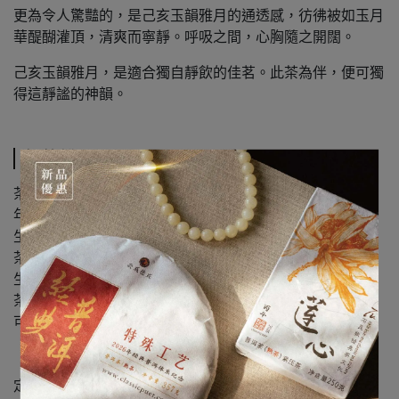
更為令人驚豔的，是己亥玉韻雅月的通透感，彷彿被如玉月
華醍醐灌頂，清爽而寧靜。呼吸之間，心胸隨之開闊。
己亥玉韻雅月，是適合獨自靜飲的佳茗。此茶為伴，便可獨
得這靜謐的神韻。
規格說明
茶品名稱：玉韻雅月 普洱生茶
年份：2019 年
生熟：生茶
茶種：雲南大葉茶
生長形態：古樹茶
茶區：版納茶區
可選規格：
· 25g 茶樣
· 357g / 餅（附圓餅盒*1）
定製出品：石昆牧經典茶文化