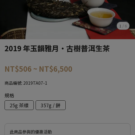
1
/
6
2019 年玉韻雅月·古樹普洱生茶
NT$506
~
NT$6,500
商品編號:
2019TA07-1
規格
25g 茶樣
357g / 餅
此商品參與的優惠活動