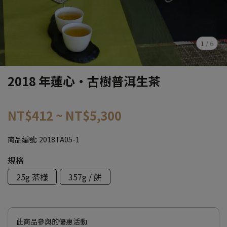
1
/
6
2018 年蓮心·古樹普洱生茶
NT$412
~
NT$5,300
商品編號:
2018TA05-1
規格
25g 茶樣
357g / 餅
此商品參與的優惠活動