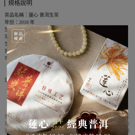
規格說明
茶品名稱：蓮心 普洱生茶
年份：2018 年
生熟：生茶
茶種：雲南大葉茶
生長型態：古樹茶
茶區：版納茶區
可選規格：
· 25g 茶樣
· 357g / 餅（附圓餅盒*1）
定製出品：石昆牧經典茶文化
【購買須知】
· 茶品外包裝：因倉儲環境影響，普洱茶外包紙張出現自
然陳化之輕微破損、茶漬斑駁或茶油暈染等痕跡，屬陳化正
常情況。本公司將盡可能以包裝美觀品項優先出貨，具體依
實際倉儲狀態為準，完美主義及對外觀保存度高要求者，請