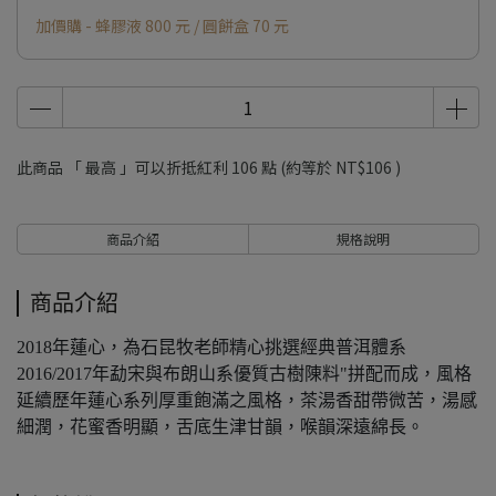
加價購 - 蜂膠液 800 元 / 圓餅盒 70 元
此商品 「 最高 」可以折抵紅利
106
點 (約等於
NT$106
)
商品介紹
規格說明
商品介紹
2018年蓮心，為石昆牧老師精心挑選經典普洱體系
2016/2017年勐宋與布朗山系優質古樹陳料"拼配而成，風格
延續歷年蓮心系列厚重飽滿之風格，茶湯香甜帶微苦，湯感
細潤，花蜜香明顯，舌底生津甘韻，喉韻深遠綿長。