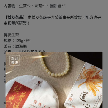
內容物：生茶*2、熟茶*1、圓餅盒*3
【博友茶品】
由博友茶廠張方榮董事長所致贈，配方也是
由張董所研製！
博友生茶
規格：125g / 餅
茶區：勐海縣
茶種：古樹茶拼配生態茶
博友熟茶
規格：125g / 餅
茶區：勐海縣
茶種：生態茶
【觀自在茶品】
由黃良賢伉儷提供，由石老師拼配！
觀自在生茶