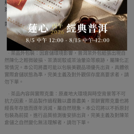
規格：150g / 餅
茶區：勐海縣邦盆（距老班章 二公里 餘）
勐臘縣易武茶區
茶種：古樹茶
【購買須知】
· 茶品外包裝：因倉儲環境影響，普洱茶外包紙張出現自
然陳化之輕微破損、茶漬斑駁或茶油暈染等痕跡，屬陳化正
常情況。本公司將盡可能以包裝美觀品項優先出貨，具體依
實際倉儲狀態為準，完美主義及對外觀保存度高要求者，請
勿下單。
· 茶品內容與實際克重：原產地大環境與時空背景等不可
抗力因素，茶品製作過程難以盡善盡美，茶餅實際克重也將
經長年存放而逐年消減，屬自然現象。本公司將以不拆原封
包裝為前提，進行品質檢測後安排出貨，完美主義及對陳茶
倉儲之自然變化無法理解者，請勿下單。