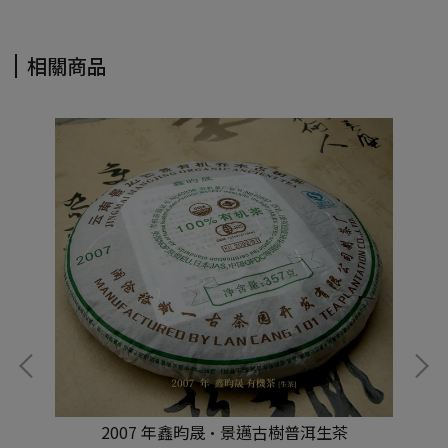
相關商品
2007 年鑫昀晟·景邁古樹普洱生茶