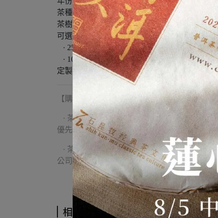
年份：2022 年
茶種：雲南大葉茶
茶樹生長型態：野生茶
可選規格：
· 25g 茶樣
· 100g / 磚
定製出品：石昆牧經典茶文化
【購買須知】
· 茶品外包裝：因倉儲環境影響，普洱茶外
優先出貨，具體依實際倉儲狀態為準，完美主
· 茶品內容與實際克重：原產地大環境與時
公司將以不拆原封包裝為前提，進行品質檢測
相關商品