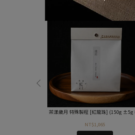
（4 入裝）
茶漾歲月 特殊製程 [紅龍珠] (150g ±5g
NT$1,065