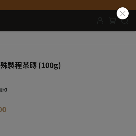
殊製程茶磚 (100g)
變幻
00