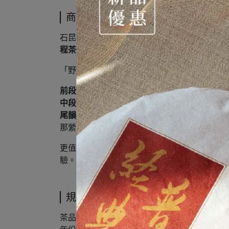
商品介紹
石昆牧老師帶領經典普洱團隊，遠赴滇南山野
程茶磚
。僅僅嗅聞，便能感受到撥雲見日般的
「野玫瑰」如荒原中獨自綻放的花朵，香氣濃
前段
｜牡丹的華貴花韻，交織桂圓的甘潤甜香
中段
｜濃郁花蜜氣息，入口如蜂蜜般絲絲入喉
尾韻
｜微酸點綴，為茶湯增添靈動一筆，回味
那縈繞的香韻，如同舞台上紅裙飛揚的佛朗明
更值得一提的是，同樣是野玫瑰，
100克與20
驗。
規格說明
茶品名稱 : 野玫瑰 茶磚