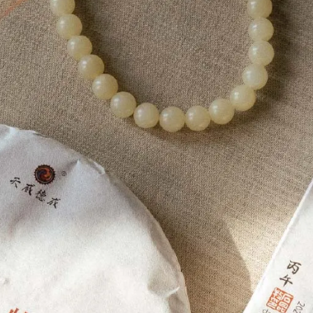
尋覓，於天然謐境中擷取上乘茶料。以經典普洱體系獨特的發酵
明朗。
烈奔放，卻又層層細膩：
，帶有冰絲般涼感，柔軟溫潤
悠長
哥舞者，熱情奔放、狂魅細膩，每一舉手投足都蘊含深層情感，
0克茶磚
不僅在重量上有所差異，後續陳放更將帶來不同風貌。無