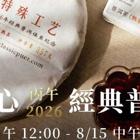
包紙張出現自然陳化之輕微破損、茶漬斑駁或茶油暈染等痕跡，屬
義及對外觀保存度高要求者，請勿下單。
空背景等不可抗力因素，茶品製作過程難以盡善盡美，茶餅實際克
後安排出貨，完美主義及對陳茶倉儲之自然變化無法理解者，請