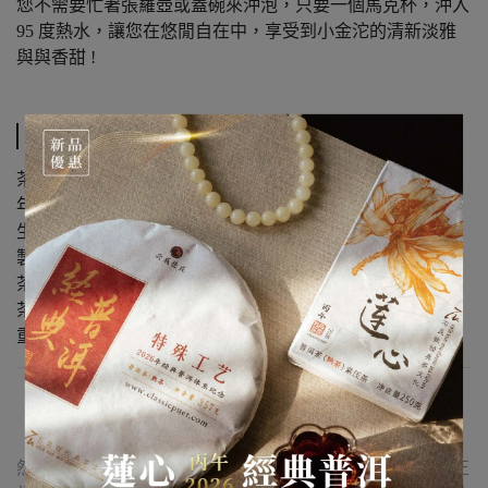
您不需要忙著張羅壺或蓋碗來沖泡，只要一個馬克杯，沖入
95 度熱水，讓您在悠閒自在中，享受到小金沱的清新淡雅
與與香甜 !
規格說明
茶品名稱：遇見~小金沱（38 入袋裝）
年份：2014 年
生長型態：生態茶
製程：特殊工藝（僅作萎凋與乾燥）
茶菁顏色：黃褐色
茶區：福鼎
重量：220g±5g/袋
【購買須知】
· 茶品外包裝：因倉儲環境影響，普洱茶外包紙張出現自
然陳化之輕微破損、茶漬斑駁或茶油暈染等痕跡，屬陳化正