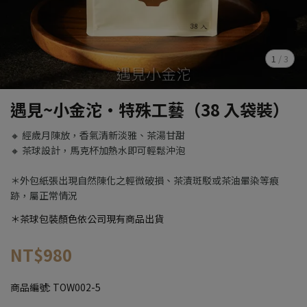
1
/
3
遇見~小金沱·特殊工藝（38 入袋裝）
🔸 經歲月陳放，香氣清新淡雅、茶湯甘甜
🔸 茶球設計，馬克杯加熱水即可輕鬆沖泡
＊外包紙張出現自然陳化之輕微破損、茶漬斑駁或茶油暈染等痕
跡，屬正常情況
＊茶球包裝顏色依公司現有商品出貨
NT$980
商品編號:
TOW002-5