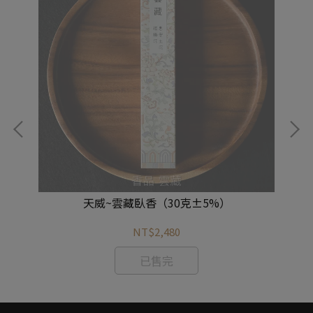
天威~雲藏臥香（30克±5%）
NT$2,480
已售完