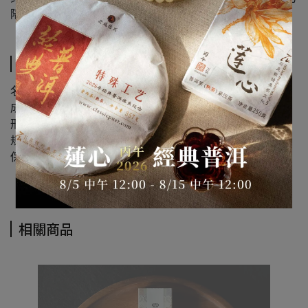
陪伴。
規格說明
名稱：德成~伊利安臥香
成份：天然沉香、楠木粉
形式：臥香
規格：20克±5%/管
保存期限：妥善乾燥保存無期限
相關商品