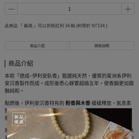
此商品 「 最高 」可以折抵紅利
34
點 (約等於
NT$34
)
商品介紹
規格說明
商品介紹
本款「德成~伊利安臥香」甄選純天然、優質的星洲系伊利
安沉香製作而成。成形後悉心靜置超過五年，使香韻更加圓
融純和。
點燃後，伊利安沉香特有的
粉香與木香
緩緩釋放，氣息柔
雅而沉著，帶出清爽明淨的空間感。以紙管包裝，輕巧便
攜，日常使用與外出攜帶都十分便利。
無論旅行、辦公、書房靜心，或茶席間的片刻停留，皆能以
其恬淡的香韻營造清淨沉穩的氛圍，成為日常生活中柔和的