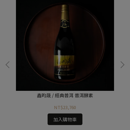
鑫昀晟 / 經典普洱 普洱酵素
NT$23,760
加入購物車