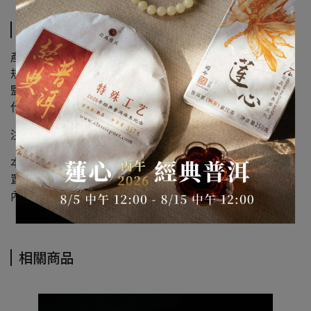
規格說明
產品名稱：天威德成 坎培爾蜂膠液
規格：30g / 罐
監製出品：拜爾汀生技營養有限公司
代理商：石昆牧經典茶文化有限公司
注意事項：
本產品未開封前，請置於陰涼乾燥處，開封後請旋緊瓶蓋，
置於嬰兒不易取得之處
內附玻璃滴管，如有破損，請勿食用
相關商品