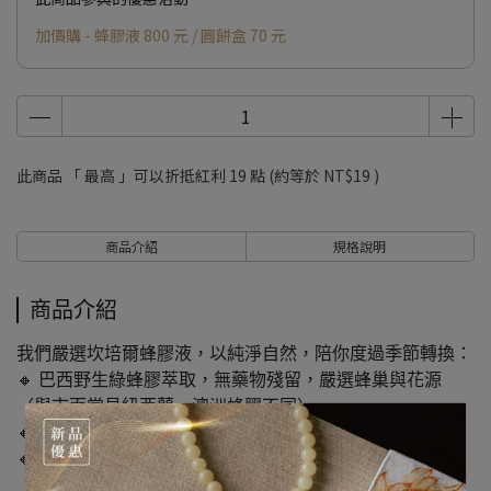
加價購 - 蜂膠液 800 元 / 圓餅盒 70 元
此商品 「 最高 」可以折抵紅利
19
點 (約等於
NT$19
)
商品介紹
規格說明
商品介紹
我們嚴選坎培爾蜂膠液，以純淨自然，陪你度過季節轉換：
🔸 巴西野生綠蜂膠萃取，無藥物殘留，嚴選蜂巢與花源
（與市面常見紐西蘭、澳洲蜂膠不同）
🔸 色澤茶金，純淨透亮，味道較清爽不辛辣、沾手易清洗
🔸 滴管分開包裝，蜂膠不會侵蝕頂部橡膠