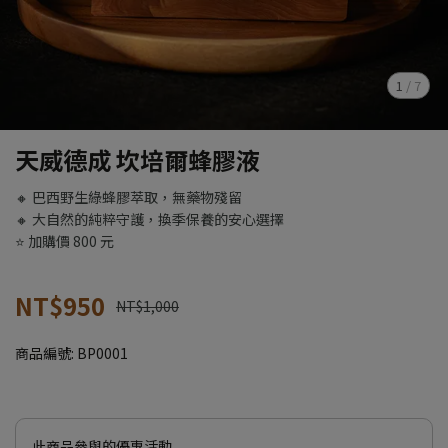
1
/
7
天威德成 坎培爾蜂膠液
🔸 巴西野生綠蜂膠萃取，無藥物殘留
🔸 大自然的純粹守護，換季保養的安心選擇
⭐️ 加購價 800 元
NT$950
NT$1,000
商品編號:
BP0001
此商品參與的優惠活動