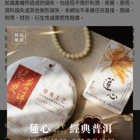
知識產權所造成的損失，包括但不限於利潤、商譽、使用、
資料損失或其他無形損失，本網站不承擔任何直接、間接、
附帶、特別、衍生性或懲罰性賠償。
本公司可能會連接至其他機構所提供的網頁，本公司不會對
這些網頁內容作出任何保證或承擔任何責任。使用者如瀏覽
這些網頁，將要自己承擔後果。是否使用本網站之服務下載
或取得任何資料應由用戶自行考慮且自負風險，因前開任何
資料之下載而導致用戶電腦系統之任何損壞或資料流失，本
網站不承擔任何責任。
￼ ￼ ￼ ￼
關於我們
品牌故事
其他連結
隱私權及網站使用條款