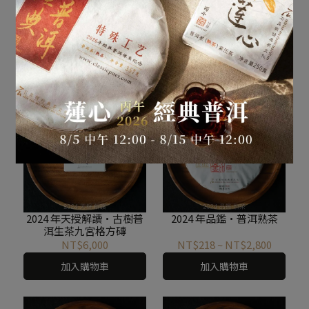
2024 年鑫昀晟·古樹普洱
2024 年天授·古樹普洱生
生茶
茶
NT$759
~
NT$9,750
NT$1,427
~
NT$13,250
加入購物車
加入購物車
2024 年天授解讀·古樹普
2024 年品鑑·普洱熟茶
洱生茶九宮格方磚
NT$6,000
NT$218
~
NT$2,800
加入購物車
加入購物車