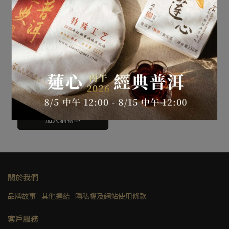
天授款柴窯｜降坡泥．明
式圓壺（約140ml）
NT$15,000
加入購物車
關於我們
品牌故事
其他連結
隱私權及網站使用條款
客戶服務